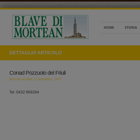
HOME
STORIA
DETTAGLIO ARTICOLO
Conad Pozzuolo del Friuli
Inserito in data 22 settembre, 2017
Tel. 0432 669264