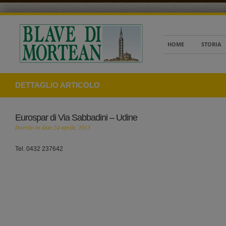
HOME
STORIA
DETTAGLIO ARTICOLO
Eurospar di Via Sabbadini – Udine
Inserito in data 24 aprile, 2013
Tel. 0432 237642