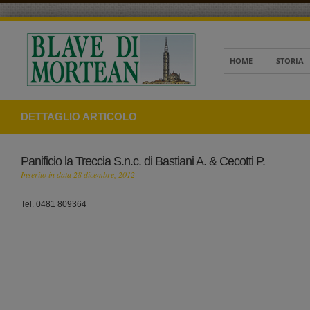
HOME
STORIA
DETTAGLIO ARTICOLO
Panificio la Treccia S.n.c. di Bastiani A. & Cecotti P.
Inserito in data 28 dicembre, 2012
Tel. 0481 809364