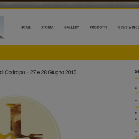
HOME
STORIA
GALLERY
PRODOTTI
NEWS & RIC
 di Codroipo – 27 e 28 Giugno 2015
Gl
2
B
Ag
Al