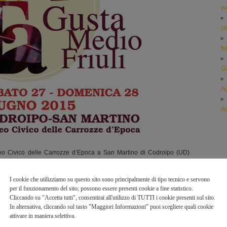
pa
c
fi
Ga
Ag
de
o Civico delle Carrozze d’Epoca a San Martino di Codroipo (UD)
dotti dell’Azienda Agricola Gattesco Daniele.
I cookie che utilizziamo su questo sito sono principalmente di tipo tecnico e servono
per il funzionamento del sito; possono essere presenti cookie a fine statistico.
Cliccando su "Accetta tutti", consentirai all'utilizzo di TUTTI i cookie presenti sul sito.
In alternativa, cliccando sul tasto "Maggiori Informazioni" puoi scegliere quali cookie
attivare in maniera selettiva.