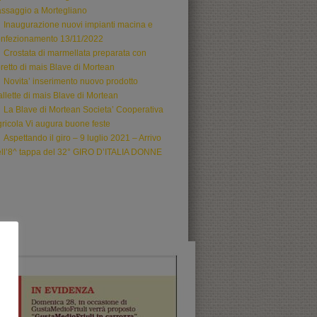
ssaggio a Mortegliano
Inaugurazione nuovi impianti macina e
onfezionamento 13/11/2022
Crostata di marmellata preparata con
oretto di mais Blave di Mortean
Novita’ inserimento nuovo prodotto
llette di mais Blave di Mortean
La Blave di Mortean Societa’ Cooperativa
ricola Vi augura buone feste
Aspettando il giro – 9 luglio 2021 – Arrivo
ll’8^ tappa del 32° GIRO D’ITALIA DONNE