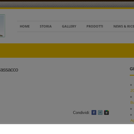
HOME
STORIA
GALLERY
PRODOTTI
NEWS & RIC
 Cassacco
Gl
2
B
Condividi:
Ag
Al