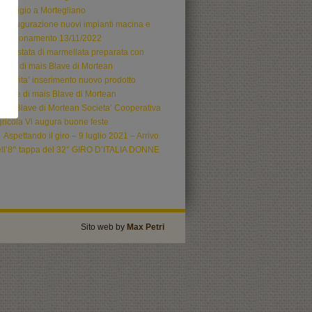
ssaggio a Mortegliano
Inaugurazione nuovi impianti macina e
onfezionamento 13/11/2022
Crostata di marmellata preparata con
oretto di mais Blave di Mortean
Novita’ inserimento nuovo prodotto
llette di mais Blave di Mortean
La Blave di Mortean Societa’ Cooperativa
ricola Vi augura buone feste
Aspettando il giro – 9 luglio 2021 – Arrivo
ll’8^ tappa del 32° GIRO D’ITALIA DONNE
Sito web by
Max Petri