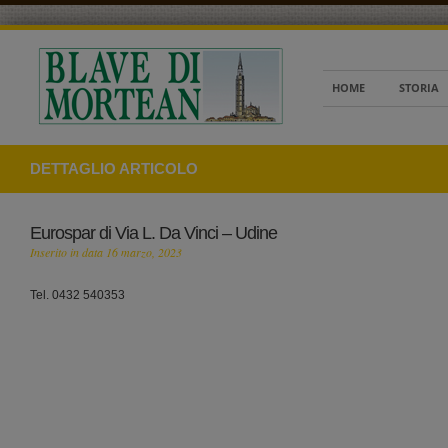
HOME
STORIA
DETTAGLIO ARTICOLO
Eurospar di Via L. Da Vinci – Udine
Inserito in data 16 marzo, 2023
Tel. 0432 540353