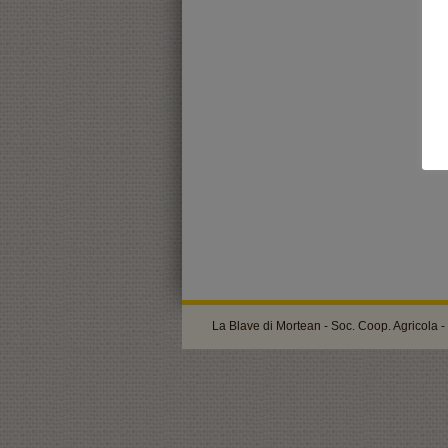
La Blave di Mortean - Soc. Coop. Agricola