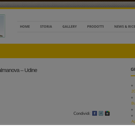
HOME
STORIA
GALLERY
PRODOTTI
NEWS & RIC
almanova – Udine
Gl
2
B
Condividi:
Ag
Al