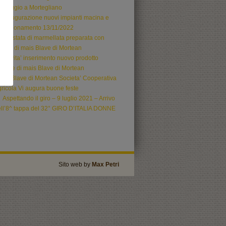
ssaggio a Mortegliano
Inaugurazione nuovi impianti macina e
onfezionamento 13/11/2022
Crostata di marmellata preparata con
oretto di mais Blave di Mortean
Novita’ inserimento nuovo prodotto
llette di mais Blave di Mortean
La Blave di Mortean Societa’ Cooperativa
ricola Vi augura buone feste
Aspettando il giro – 9 luglio 2021 – Arrivo
ll’8^ tappa del 32° GIRO D’ITALIA DONNE
Sito web by
Max Petri