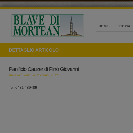
HOME
STORIA
DETTAGLIO ARTICOLO
Panificio Cauzer di Pirrò Giovanni
Inserito in data 28 dicembre, 2012
Tel. 0481 489489