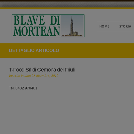
HOME
STORIA
DETTAGLIO ARTICOLO
T-Food Srl di Gemona del Friuli
Inserito in data 28 dicembre, 2012
Tel. 0432 970401