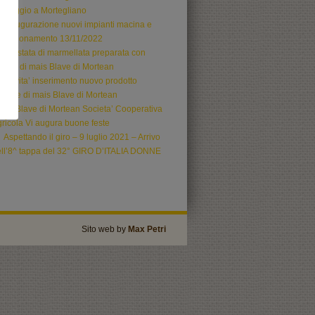
ssaggio a Mortegliano
Inaugurazione nuovi impianti macina e
onfezionamento 13/11/2022
Crostata di marmellata preparata con
oretto di mais Blave di Mortean
Novita’ inserimento nuovo prodotto
llette di mais Blave di Mortean
La Blave di Mortean Societa’ Cooperativa
ricola Vi augura buone feste
Aspettando il giro – 9 luglio 2021 – Arrivo
ll’8^ tappa del 32° GIRO D’ITALIA DONNE
Sito web by
Max Petri