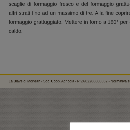
scaglie di formaggio fresco e del formaggio gratt
altri strati fino ad un massimo di tre. Alla fine copri
formaggio grattuggiato. Mettere in forno a 180° per 
caldo.
La Blave di Mortean - Soc. Coop. Agricola - PIVA 02206600302 -
Normativa su